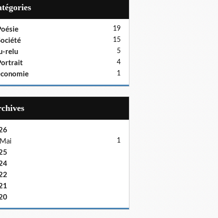
Catégories
19
oésie
15
ociété
5
u-relu
4
ortrait
1
économie
Archives
26
1
Mai
25
24
22
21
20