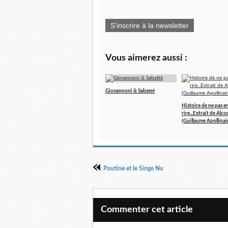
S'inscrire à la newsletter
Vous aimerez aussi :
Giovannoni & Sabatté
Histoire de ne pas e
rire...Extrait de Alco
(Guillaume Apollinai
Poutine et le Singe Nu
Commenter cet article