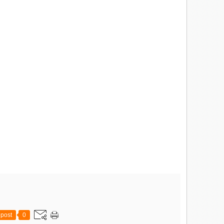
mantelés
post
0