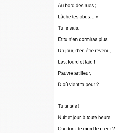
Au bord des rues ;
Lâche tes obus… »
Tu le sais,
Et tu n’en dormiras plus
Un jour, d’en être revenu,
Las, lourd et laid !
Pauvre artilleur,
D’où vient ta peur ?
Tu te tais !
Nuit et jour, à toute heure,
Qui donc te mord le cœur ?