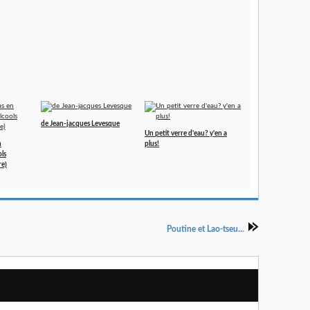
de Jean-jacques Levesque
Un petit verre d'eau? y'en a
n
plus!
ols
re)
Poutine et Lao-tseu...