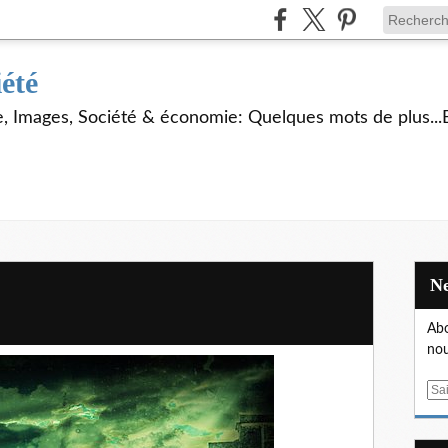
iété
ie, Images, Société & économie: Quelques mots de plus...
Abo
nou
E
m
a