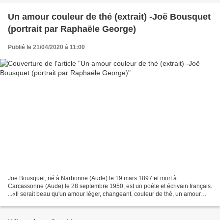
Un amour couleur de thé (extrait) -Joë Bousquet
(portrait par Raphaële George)
Publié le 21/04/2020 à 11:00
Joë Bousquet, né à Narbonne (Aude) le 19 mars 1897 et mort à
Carcassonne (Aude) le 28 septembre 1950, est un poète et écrivain français.
...«Il serait beau qu'un amour léger, changeant, couleur de thé, un amour
éphémère et fou comme le tien, fût le dernier...