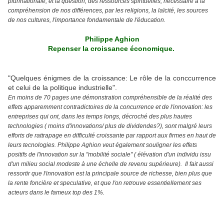
plurinationale, et la question, des ressources spirituelles, nécessaire à la
compréhension de nos différences, par les religions, la laïcité, les sources
de nos cultures, l'importance fondamentale de l'éducation.
Philippe Aghion
Repenser la croissance économique.
"Quelques énigmes de la croissance: Le rôle de la conccurrence
et celui de la politique industrielle".
En moins de 70 pages une démonstration compréhensible de la réalité des
effets apparemment contradictoires de la concurrence et de l'innovation: les
entreprises qui ont, dans les temps longs, décroché des plus hautes
technologies ( moins d'innovations/ plus de dividendes?), sont malgré leurs
efforts de rattrapage en difficulté croissante par rapport aux firmes en haut de
leurs tecnologies. Philippe Aghion veut également souligner les effets
positifs de l'innovation sur la "mobilité sociale" ( élévation d'un individu issu
d'un milieu social modeste à une échelle de revenu supérieure). Il fait aussi
ressortir que l'innovation est la principale source de richesse, bien plus que
la rente foncière et speculative, et que l'on retrouve essentiellement ses
acteurs dans le fameux top
des 1%.