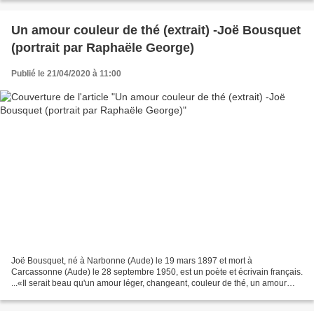
Un amour couleur de thé (extrait) -Joë Bousquet
(portrait par Raphaële George)
Publié le 21/04/2020 à 11:00
Joë Bousquet, né à Narbonne (Aude) le 19 mars 1897 et mort à
Carcassonne (Aude) le 28 septembre 1950, est un poète et écrivain français.
...«Il serait beau qu'un amour léger, changeant, couleur de thé, un amour
éphémère et fou comme le tien, fût le dernier...