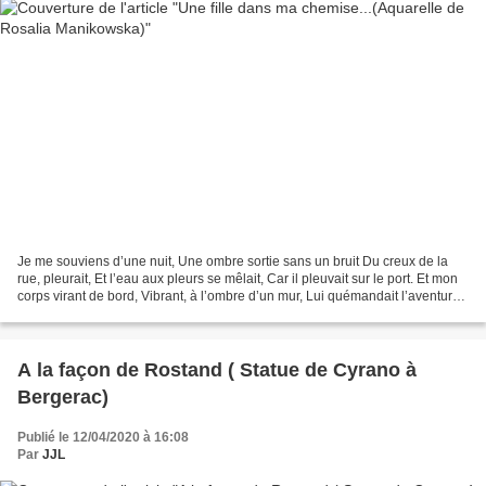
Je me souviens d’une nuit, Une ombre sortie sans un bruit Du creux de la
rue, pleurait, Et l’eau aux pleurs se mêlait, Car il pleuvait sur le port. Et mon
corps virant de bord, Vibrant, à l’ombre d’un mur, Lui quémandait l’aventure.
Par défit elle est...
A la façon de Rostand ( Statue de Cyrano à
Bergerac)
Publié le 12/04/2020 à 16:08
Par
JJL