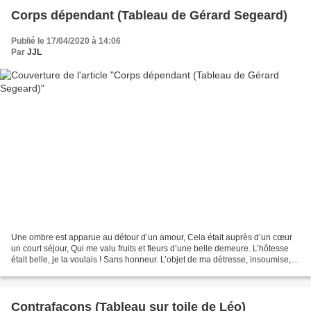
Corps dépendant (Tableau de Gérard Segeard)
Publié le 17/04/2020 à 14:06
Par
JJL
Une ombre est apparue au détour d’un amour, Cela était auprès d’un cœur
un court séjour, Qui me valu fruits et fleurs d’une belle demeure. L’hôtesse
était belle, je la voulais ! Sans honneur. L’objet de ma détresse, insoumise,
comme je la dénudais S’entoura...
Contrafaçons (Tableau sur toile de Léo)