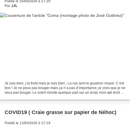
Publié le 16/04/2020 à 17:20
Par
JJL
Je suis bien, j’ai froid mais je suis bien ; La rue sent le goudron chaud. C’est
bon ! Je ne peux pas bouger mais ça n’a pas d’importance, je crois que je ne
veux pas bouger. Le soleil miroite quelque part sur un éclat, mon œil droit est
au ras de l’asphalte....
COVID19 ( Craie grasse sur papier de Néhoc)
Publié le 13/04/2020 à 17:19