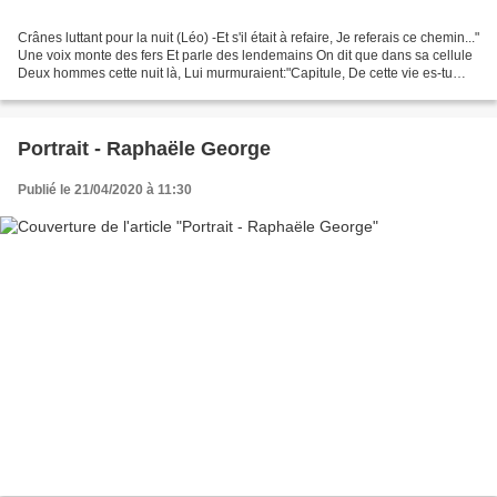
Crânes luttant pour la nuit (Léo) -Et s'il était à refaire, Je referais ce chemin..."
Une voix monte des fers Et parle des lendemains On dit que dans sa cellule
Deux hommes cette nuit là, Lui murmuraient:"Capitule, De cette vie es-tu
las? Tu peux vivre,...
Portrait - Raphaële George
Publié le 21/04/2020 à 11:30