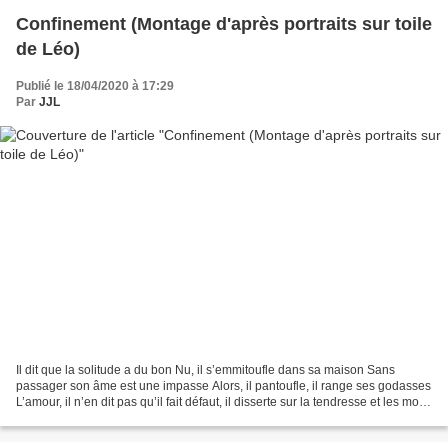
Confinement (Montage d'après portraits sur toile
de Léo)
Publié le 18/04/2020 à 17:29
Par
JJL
Il dit que la solitude a du bon Nu, il s’emmitoufle dans sa maison Sans
passager son âme est une impasse Alors, il pantoufle, il range ses godasses
L’amour, il n’en dit pas qu’il fait défaut, il disserte sur la tendresse et les mots,
Les chansons de l’amour,...