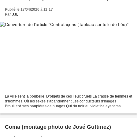
Publié le 17/04/2020 à 11:17
Par
JJL
La ville sent la poubelle, D’objets de ces lieux cruels La crasse de femmes et
d’hommes, Où les sexes s’abandonnent Les conducteurs d’images
Brouillent mes paupières de nuages Qui du noir au violet balayent ma
somnolence. Les odeurs, puent le boire et...
Coma (montage photo de José Guttiriez)