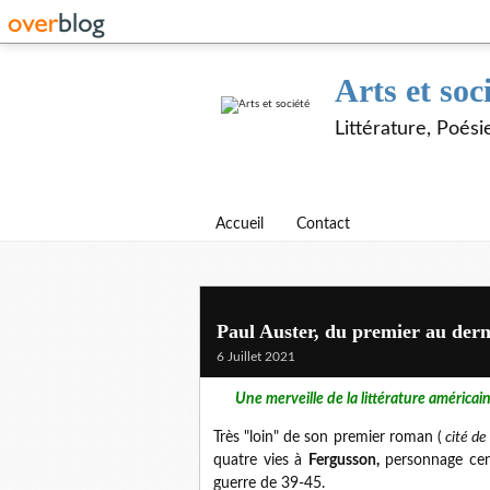
Arts et soc
Littérature, Poés
Accueil
Contact
Paul Auster, du premier au derni
6 Juillet 2021
Une merveille de la littérature américai
Très "loin" de son premier roman (
cité de
quatre vies à
Fergusson,
personnage cent
guerre de 39-45.