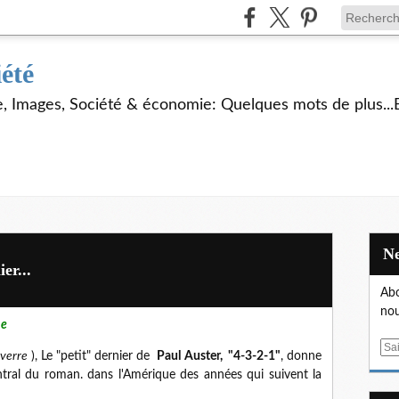
iété
ie, Images, Société & économie: Quelques mots de plus...
er...
Abo
nou
ne
E
 verre
), Le "petit" dernier de
Paul Auster, "4-3-2-1"
, donne
m
ral du roman. dans l'Amérique des années qui suivent la
a