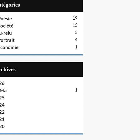
Catégories
19
oésie
15
ociété
5
u-relu
4
ortrait
1
économie
Archives
26
1
Mai
25
24
22
21
20