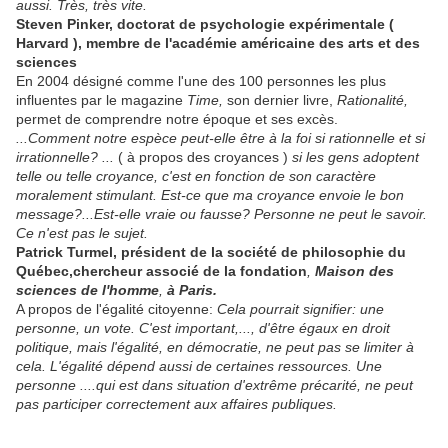
aussi. Très, très vite.
Steven Pinker, doctorat de psychologie expérimentale (
Harvard ), membre de l'académie américaine des arts et des
sciences
En 2004 désigné comme l'une des 100 personnes les plus
influentes par le magazine
Time,
son dernier livre,
Rationalité,
permet de comprendre notre époque et ses excès.
...Comment notre espèce peut-elle être à la foi si rationnelle et si
irrationnelle? ...
( à propos des croyances )
si les gens adoptent
telle ou telle croyance, c'est en fonction de son caractère
moralement stimulant. Est-ce que ma croyance envoie le bon
message?...Est-elle vraie ou fausse? Personne ne peut le savoir.
Ce n'est pas le sujet.
Patrick Turmel, président de la société de philosophie du
Québec,chercheur associé de la fondation
,
Maison des
sciences de l'homme
,
à Paris.
A propos de l'égalité citoyenne:
Cela pourrait signifier: une
personne, un vote. C'est important,..., d'être égaux en droit
politique, mais l'égalité, en démocratie, ne peut pas se limiter à
cela. L'égalité dépend aussi de certaines ressources.
Une
personne ....qui est dans situation d'extrême précarité, ne peut
pas participer correctement aux affaires publiques.