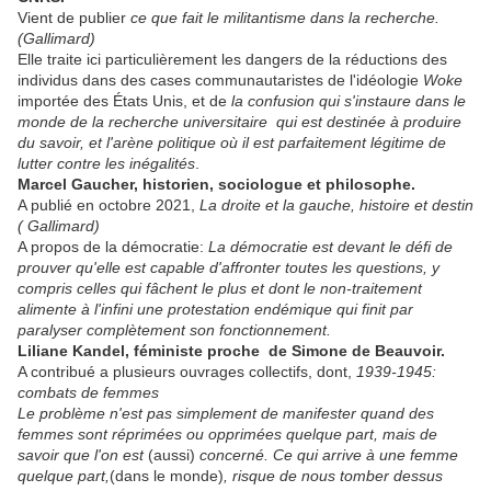
Vient de publier
ce que fait le militantisme dans la recherche.
(Gallimard)
Elle traite ici particulièrement les dangers de la réductions des
individus dans des cases communautaristes de l'idéologie
Woke
importée des États Unis, et de
la
confusion qui s'instaure dans le
monde de la recherche universitaire qui est destinée à produire
du savoir, et l'arène politique où il est parfaitement légitime de
lutter contre les inégalités
.
Marcel Gaucher, historien, sociologue et philosophe.
A publié en octobre 2021,
La droite et la gauche, histoire et destin
( Gallimard)
A propos de la démocratie:
La démocratie est devant le défi de
prouver qu'elle est capable d'affronter toutes les questions, y
compris celles qui fâchent le plus et dont le non-traitement
alimente à l'infini une protestation endémique qui finit par
paralyser complètement son fonctionnement.
Liliane Kandel, féministe proche de Simone de Beauvoir.
A contribué a plusieurs ouvrages collectifs, dont,
1939-1945:
combats de femmes
Le problème n'est pas simplement de manifester quand des
femmes sont réprimées ou opprimées quelque part, mais de
savoir que l'on est
(aussi)
concerné. Ce qui arrive à une femme
quelque part,
(dans le monde)
, risque de nous tomber dessus