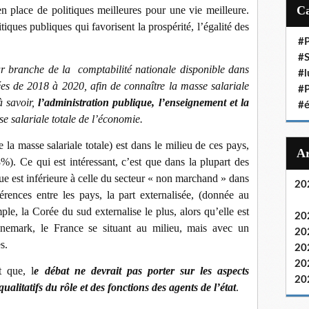
i
n place de politiques meilleures pour une vie meilleure.
l
iques publiques qui favorisent la prospérité, l’égalité des
#P
#S
ar branche de la comptabilité nationale disponible dans
#l
es de 2018 à 2020, afin de connaître la masse salariale
#P
à savoir,
l’administration publique, l’enseignement et la
#
se salariale totale de l’économie.
la masse salariale totale) est dans le milieu de ces pays,
). Ce qui est intéressant, c’est que dans la plupart des
que est inférieure à celle du secteur « non marchand » dans
20
férences entre les pays, la part externalisée, (donnée au
ple, la Corée du sud externalise le plus, alors qu’elle est
20
emark, le France se situant au milieu, mais avec un
20
s.
20
20
 que, l
e débat ne devrait pas porter sur les aspects
20
ualitatifs du rôle et des fonctions des agents de l’état
.