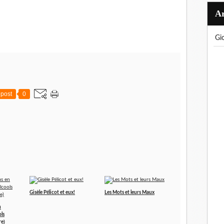
g
post
0
Gisèle Pélicot et eux!
Les Mots et leurs Maux
n
ols
re)