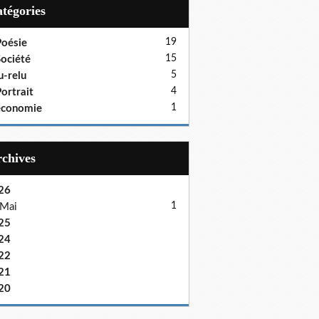
Catégories
19
oésie
15
ociété
5
u-relu
4
ortrait
1
économie
Archives
26
1
Mai
25
24
22
21
20